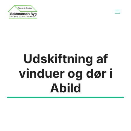
Hop
til
indhold
Udskiftning af
vinduer og dør i
Abild